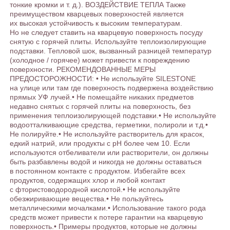
тонкие кромки и т. д.). ВОЗДЕЙСТВИЕ ТЕПЛА Также
преимуществом кварцевых поверхностей является
их высокая устойчивость к высоким температурам.
Но не следует ставить на кварцевую поверхность посуду
снятую с горячей плиты. Используйте теплоизолирующие
подставки. Тепловой шок, вызванный разницей температур
(холодное / горячее) может привести к повреждению
поверхности. РЕКОМЕНДОВАННЫЕ МЕРЫ
ПРЕДОСТОРОЖНОСТИ: • Не используйте SILESTONE
на улице или там где поверхность подвержена воздействию
прямых УФ лучей.• Не помещайте никаких предметов
недавно снятых с горячей плиты на поверхность, без
применения теплоизолирующей подставки.• Не используйте
водоотталкивающие средства, герметики, полироли и т.д.•
Не полируйте.• Не используйте растворитель для красок,
едкий натрий, или продукты с рН более чем 10. Если
используются отбеливатели или растворители, он должны
быть разбавлены водой и никогда не должны оставаться
в постоянном контакте с продуктом. Избегайте всех
продуктов, содержащих хлор и любой контакт
с фтористоводородной кислотой.• Не используйте
обезжиривающие вещества.• Не пользуйтесь
металлическими мочалками.• Использование такого рода
средств может привести к потере гарантии на кварцевую
поверхность.• Примеры продуктов, которые не должны