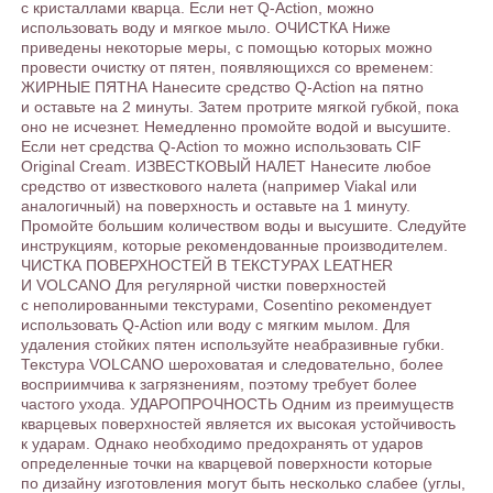
с кристаллами кварца. Если нет Q-Action, можно
использовать воду и мягкое мыло. ОЧИСТКА Ниже
приведены некоторые меры, с помощью которых можно
провести очистку от пятен, появляющихся со временем:
ЖИРНЫЕ ПЯТНА Нанесите средство Q-Action на пятно
и оставьте на 2 минуты. Затем протрите мягкой губкой, пока
оно не исчезнет. Немедленно промойте водой и высушите.
Если нет средства Q-Action то можно использовать CIF
Original Cream. ИЗВЕСТКОВЫЙ НАЛЕТ Нанесите любое
средство от известкового налета (например Viakal или
аналогичный) на поверхность и оставьте на 1 минуту.
Промойте большим количеством воды и высушите. Следуйте
инструкциям, которые рекомендованные производителем.
ЧИСТКА ПОВЕРХНОСТЕЙ В ТЕКСТУРАХ LEATHER
И VOLCANO Для регулярной чистки поверхностей
с неполированными текстурами, Cosentino рекомендует
использовать Q-Action или воду с мягким мылом. Для
удаления стойких пятен используйте неабразивные губки.
Текстура VOLCANO шероховатая и следовательно, более
восприимчива к загрязнениям, поэтому требует более
частого ухода. УДАРОПРОЧНОСТЬ Одним из преимуществ
кварцевых поверхностей является их высокая устойчивость
к ударам. Однако необходимо предохранять от ударов
определенные точки на кварцевой поверхности которые
по дизайну изготовления могут быть несколько слабее (углы,